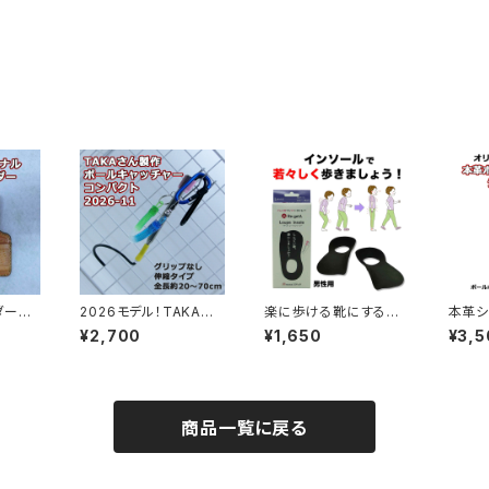
ダーケ
2026モデル！TAKAさ
楽に歩ける靴にするイ
本革シ
ハンド
んオリジナルボールキャ
ンソール「リゲッタルー
ルダー
¥2,700
¥1,650
¥3,5
MA制作
ッチャー11
ペインソール」男性用
イド品
商品一覧に戻る